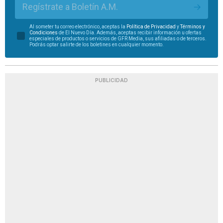
Regístrate a Boletín A.M.
Al someter tu correo electrónico, aceptas la
Política de Privacidad
y
Términos y
Condiciones
de El Nuevo Día. Además, aceptas recibir información u ofertas
especiales de productos o servicios de GFR Media, sus afiliadas o de terceros.
Podrás optar salirte de los boletines en cualquier momento.
PUBLICIDAD