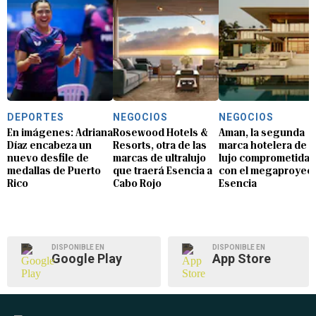
DEPORTES
NEGOCIOS
NEGOCIOS
En imágenes: Adriana
Rosewood Hotels &
Aman, la segunda
Díaz encabeza un
Resorts, otra de las
marca hotelera de
nuevo desfile de
marcas de ultralujo
lujo comprometida
medallas de Puerto
que traerá Esencia a
con el megaproyec
Rico
Cabo Rojo
Esencia
DISPONIBLE EN
DISPONIBLE EN
Google Play
App Store