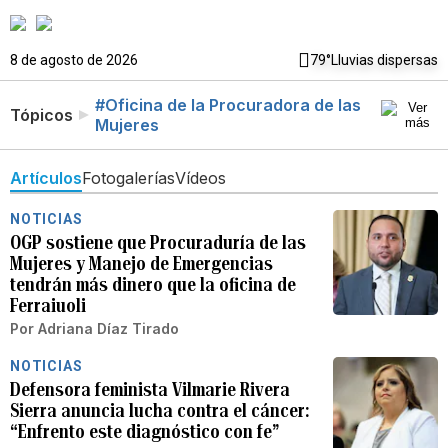
8 de agosto de 2026
79°
Lluvias dispersas
#Oficina de la Procuradora de las
Tópicos
Mujeres
Artículos
Fotogalerías
Vídeos
NOTICIAS
OGP sostiene que Procuraduría de las
Mujeres y Manejo de Emergencias
tendrán más dinero que la oficina de
Ferraiuoli
Por
Adriana Díaz Tirado
NOTICIAS
Defensora feminista Vilmarie Rivera
Sierra anuncia lucha contra el cáncer:
“Enfrento este diagnóstico con fe”