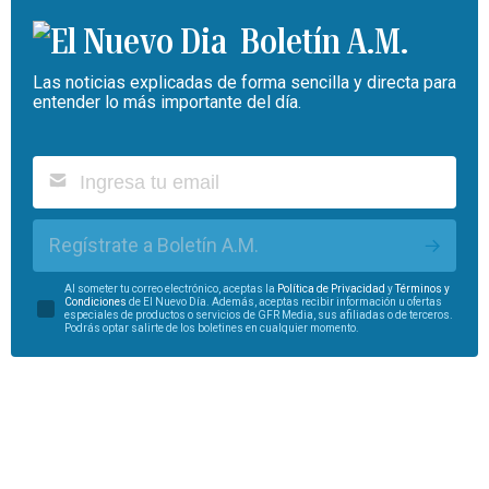
Boletín A.M.
Las noticias explicadas de forma sencilla y directa para
entender lo más importante del día.
Regístrate a Boletín A.M.
Al someter tu correo electrónico, aceptas la
Política de Privacidad
y
Términos y
Condiciones
de El Nuevo Día. Además, aceptas recibir información u ofertas
especiales de productos o servicios de GFR Media, sus afiliadas o de terceros.
Podrás optar salirte de los boletines en cualquier momento.