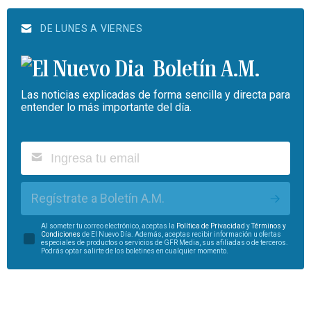
DE LUNES A VIERNES
Boletín A.M.
Las noticias explicadas de forma sencilla y directa para
entender lo más importante del día.
Regístrate a Boletín A.M.
Al someter tu correo electrónico, aceptas la
Política de Privacidad
y
Términos y
Condiciones
de El Nuevo Día. Además, aceptas recibir información u ofertas
especiales de productos o servicios de GFR Media, sus afiliadas o de terceros.
Podrás optar salirte de los boletines en cualquier momento.