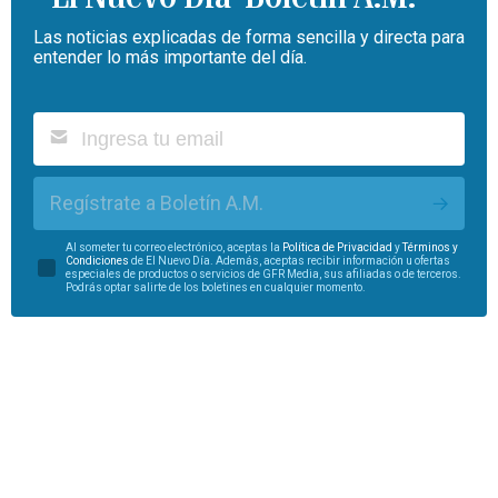
Las noticias explicadas de forma sencilla y directa para
entender lo más importante del día.
Regístrate a Boletín A.M.
Al someter tu correo electrónico, aceptas la
Política de Privacidad
y
Términos y
Condiciones
de El Nuevo Día. Además, aceptas recibir información u ofertas
especiales de productos o servicios de GFR Media, sus afiliadas o de terceros.
Podrás optar salirte de los boletines en cualquier momento.