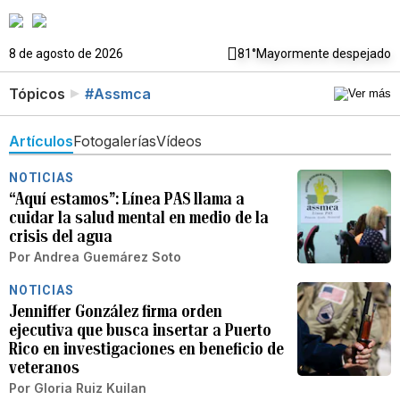
8 de agosto de 2026
81°
Mayormente despejado
Tópicos
#Assmca
Artículos
Fotogalerías
Vídeos
NOTICIAS
“Aquí estamos”: Línea PAS llama a
cuidar la salud mental en medio de la
crisis del agua
Por
Andrea Guemárez Soto
NOTICIAS
Jenniffer González firma orden
ejecutiva que busca insertar a Puerto
Rico en investigaciones en beneficio de
veteranos
Por
Gloria Ruiz Kuilan