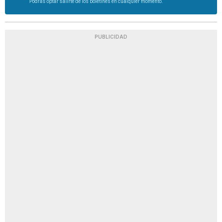
Podrás optar salirte de los boletines en cualquier momento.
PUBLICIDAD