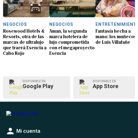
NEGOCIOS
NEGOCIOS
ENTRETENIMIENT
Rosewood Hotels &
Aman, la segunda
Fantasía hecha a
Resorts, otra de las
marca hotelera de
mano: los muñecos
marcas de ultralujo
lujo comprometida
de Luis Villafañe
que traerá Esencia a
con el megaproyecto
Cabo Rojo
Esencia
DISPONIBLE EN
DISPONIBLE EN
Google Play
App Store
Mi cuenta