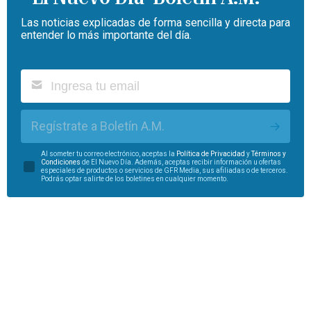
Las noticias explicadas de forma sencilla y directa para
entender lo más importante del día.
Regístrate a Boletín A.M.
Al someter tu correo electrónico, aceptas la
Política de Privacidad
y
Términos y
Condiciones
de El Nuevo Día. Además, aceptas recibir información u ofertas
especiales de productos o servicios de GFR Media, sus afiliadas o de terceros.
Podrás optar salirte de los boletines en cualquier momento.