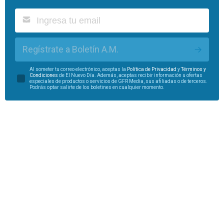
Regístrate a Boletín A.M.
Al someter tu correo electrónico, aceptas la
Política de Privacidad
y
Términos y
Condiciones
de El Nuevo Día. Además, aceptas recibir información u ofertas
especiales de productos o servicios de GFR Media, sus afiliadas o de terceros.
Podrás optar salirte de los boletines en cualquier momento.