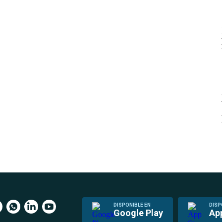
DISPONIBLE EN
DISP
Google Play
Ap