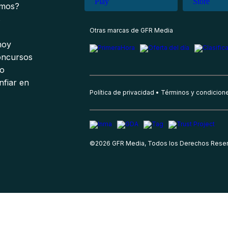
omos?
s
Otras marcas de GFR Media
 hoy
oncursos
io
nfiar en
Política de privacidad
Términos y condicion
©
2026
GFR Media, Todos los Derechos Rese