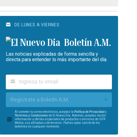
DE LUNES A VIERNES
Boletín A.M.
Las noticias explicadas de forma sencilla y
directa para entender lo más importante del día.
Regístrate a Boletín A.M.
Al someter tu correo electrónico, aceptas la
Política de Privacidad
y
Términos y Condiciones
de El Nuevo Día. Además, aceptas recibir
información u ofertas especiales de productos o servicios de GFR
Media, sus afiliadas o de terceros. Podrás optar salirte de los
boletines en cualquier momento.