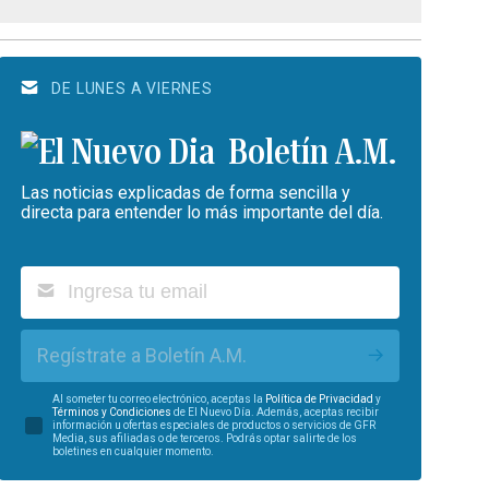
DE LUNES A VIERNES
Boletín A.M.
Las noticias explicadas de forma sencilla y
directa para entender lo más importante del día.
Regístrate a Boletín A.M.
Al someter tu correo electrónico, aceptas la
Política de Privacidad
y
Términos y Condiciones
de El Nuevo Día. Además, aceptas recibir
información u ofertas especiales de productos o servicios de GFR
Media, sus afiliadas o de terceros. Podrás optar salirte de los
boletines en cualquier momento.