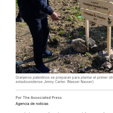
Granjeros palestinos se preparan para plantar el primer o
estadounidense Jimmy Carter.
(
Nasser Nasser
)
Por
The Associated Press
Agencia de noticias