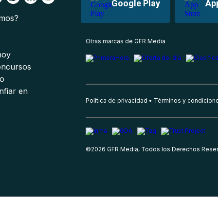
Google Play
Ap
omos?
s
Otras marcas de GFR Media
 hoy
oncursos
io
nfiar en
Política de privacidad
Términos y condicion
©
2026
GFR Media, Todos los Derechos Rese