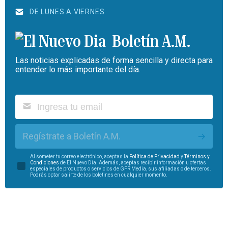
DE LUNES A VIERNES
Boletín A.M.
Las noticias explicadas de forma sencilla y directa para
entender lo más importante del día.
Regístrate a Boletín A.M.
Al someter tu correo electrónico, aceptas la
Política de Privacidad
y
Términos y
Condiciones
de El Nuevo Día. Además, aceptas recibir información u ofertas
especiales de productos o servicios de GFR Media, sus afiliadas o de terceros.
Podrás optar salirte de los boletines en cualquier momento.