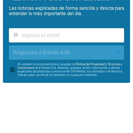
Las noticias explicadas de forma sencilla y directa para
entender lo más importante del día.
Regístrate a Boletín A.M.
Al someter tu correo electrónico, aceptas la
Política de Privacidad
y
Términos y
Condiciones
de El Nuevo Día. Además, aceptas recibir información u ofertas
especiales de productos o servicios de GFR Media, sus afiliadas o de terceros.
Podrás optar salirte de los boletines en cualquier momento.