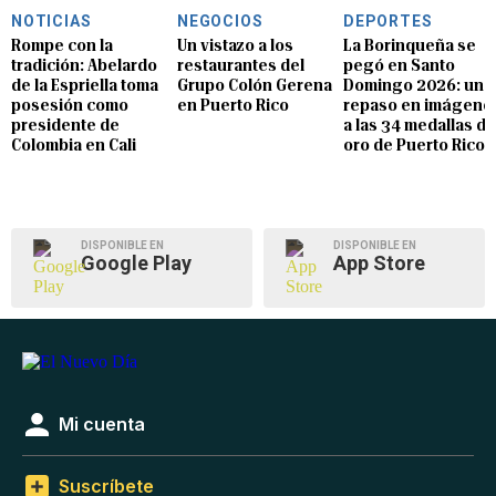
NOTICIAS
NEGOCIOS
DEPORTES
Rompe con la
Un vistazo a los
La Borinqueña se
tradición: Abelardo
restaurantes del
pegó en Santo
de la Espriella toma
Grupo Colón Gerena
Domingo 2026: un
posesión como
en Puerto Rico
repaso en imágene
presidente de
a las 34 medallas de
Colombia en Cali
oro de Puerto Rico
DISPONIBLE EN
DISPONIBLE EN
Google Play
App Store
Mi cuenta
Suscríbete