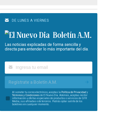
DE LUNES A VIERNES
Boletín A.M.
Las noticias explicadas de forma sencilla y
directa para entender lo más importante del día.
Regístrate a Boletín A.M.
Al someter tu correo electrónico, aceptas la
Política de Privacidad
y
Términos y Condiciones
de El Nuevo Día. Además, aceptas recibir
información u ofertas especiales de productos o servicios de GFR
Media, sus afiliadas o de terceros. Podrás optar salirte de los
boletines en cualquier momento.