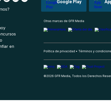
Google Play
Ap
omos?
s
Otras marcas de GFR Media
 hoy
oncursos
io
nfiar en
Política de privacidad
Términos y condicion
©
2026
GFR Media, Todos los Derechos Rese