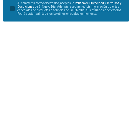
Al someter tu correo electrónico, aceptas la
Política de Privacidad
y
Términos y
Condiciones
de El Nuevo Día. Además, aceptas recibir información u ofertas
especiales de productos o servicios de GFR Media, sus afiliadas o de terceros.
Podrás optar salirte de los boletines en cualquier momento.