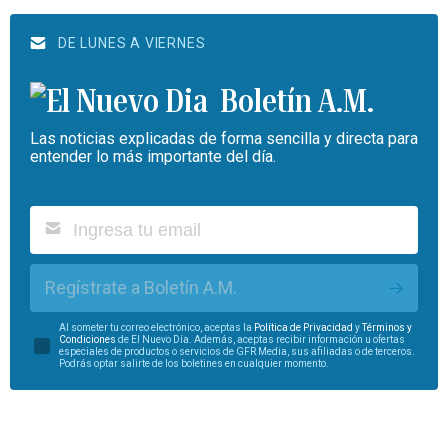
DE LUNES A VIERNES
Boletín A.M.
Las noticias explicadas de forma sencilla y directa para
entender lo más importante del día.
Regístrate a Boletín A.M.
Al someter tu correo electrónico, aceptas la
Política de Privacidad
y
Términos y
Condiciones
de El Nuevo Día. Además, aceptas recibir información u ofertas
especiales de productos o servicios de GFR Media, sus afiliadas o de terceros.
Podrás optar salirte de los boletines en cualquier momento.