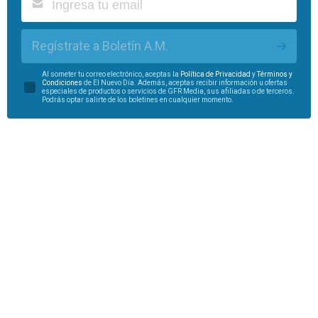
Regístrate a Boletín A.M.
Al someter tu correo electrónico, aceptas la
Política de Privacidad
y
Términos y
Condiciones
de El Nuevo Día. Además, aceptas recibir información u ofertas
especiales de productos o servicios de GFR Media, sus afiliadas o de terceros.
Podrás optar salirte de los boletines en cualquier momento.