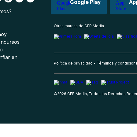
Google Play
Ap
omos?
s
Otras marcas de GFR Media
 hoy
oncursos
io
nfiar en
Política de privacidad
Términos y condicion
©
2026
GFR Media, Todos los Derechos Rese