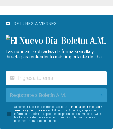
DE LUNES A VIERNES
Boletín A.M.
Las noticias explicadas de forma sencilla y
directa para entender lo más importante del día.
Regístrate a Boletín A.M.
Al someter tu correo electrónico, aceptas la
Política de Privacidad
y
Términos y Condiciones
de El Nuevo Día. Además, aceptas recibir
información u ofertas especiales de productos o servicios de GFR
Media, sus afiliadas o de terceros. Podrás optar salirte de los
boletines en cualquier momento.