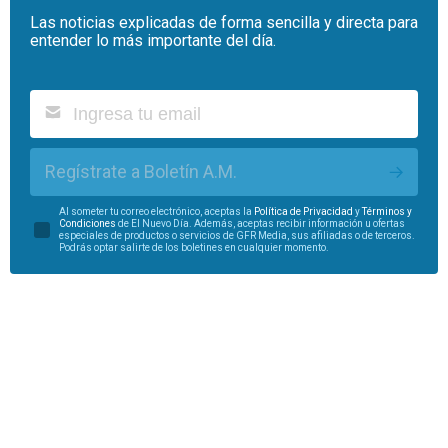
Las noticias explicadas de forma sencilla y directa para
entender lo más importante del día.
Regístrate a Boletín A.M.
Al someter tu correo electrónico, aceptas la
Política de Privacidad
y
Términos y
Condiciones
de El Nuevo Día. Además, aceptas recibir información u ofertas
especiales de productos o servicios de GFR Media, sus afiliadas o de terceros.
Podrás optar salirte de los boletines en cualquier momento.