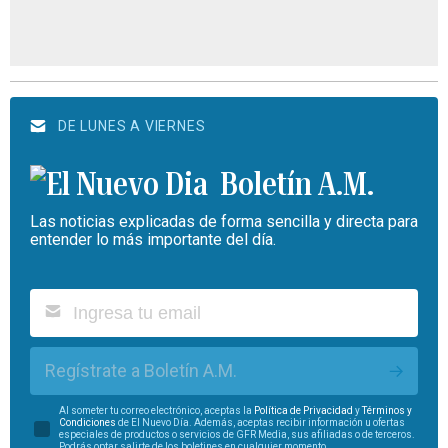
DE LUNES A VIERNES
Boletín A.M.
Las noticias explicadas de forma sencilla y directa para
entender lo más importante del día.
Regístrate a Boletín A.M.
Al someter tu correo electrónico, aceptas la
Política de Privacidad
y
Términos y
Condiciones
de El Nuevo Día. Además, aceptas recibir información u ofertas
especiales de productos o servicios de GFR Media, sus afiliadas o de terceros.
Podrás optar salirte de los boletines en cualquier momento.