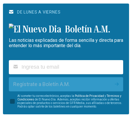
DE LUNES A VIERNES
Boletín A.M.
Las noticias explicadas de forma sencilla y directa para
entender lo más importante del día.
Regístrate a Boletín A.M.
Al someter tu correo electrónico, aceptas la
Política de Privacidad
y
Términos y
Condiciones
de El Nuevo Día. Además, aceptas recibir información u ofertas
especiales de productos o servicios de GFR Media, sus afiliadas o de terceros.
Podrás optar salirte de los boletines en cualquier momento.