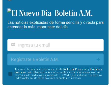
Boletín A.M.
Las noticias explicadas de forma sencilla y directa para
entender lo más importante del día.
Regístrate a Boletín A.M.
Al someter tu correo electrónico, aceptas la
Política de Privacidad
y
Términos y
Condiciones
de El Nuevo Día. Además, aceptas recibir información u ofertas
especiales de productos o servicios de GFR Media, sus afiliadas o de terceros.
Podrás optar salirte de los boletines en cualquier momento.