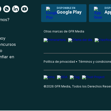
DISPONIBLE EN
DISP
Google Play
Ap
omos?
s
Otras marcas de GFR Media
 hoy
oncursos
io
nfiar en
Política de privacidad
Términos y condicion
©
2026
GFR Media, Todos los Derechos Rese