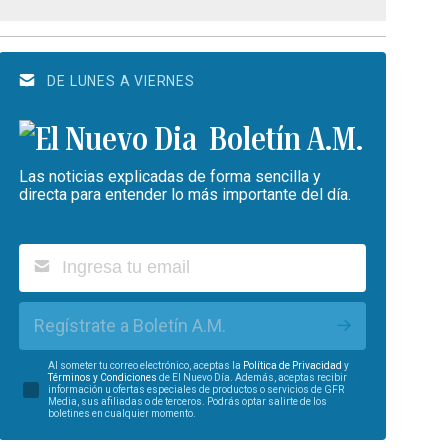
DE LUNES A VIERNES
Boletín A.M.
Las noticias explicadas de forma sencilla y
directa para entender lo más importante del día.
Regístrate a Boletín A.M.
Al someter tu correo electrónico, aceptas la
Política de Privacidad
y
Términos y Condiciones
de El Nuevo Día. Además, aceptas recibir
información u ofertas especiales de productos o servicios de GFR
Media, sus afiliadas o de terceros. Podrás optar salirte de los
boletines en cualquier momento.