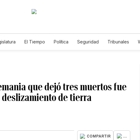
islatura
El Tiempo
Política
Seguridad
Tribunales
W
Caso Gabriela Nicole
emania que dejó tres muertos fue
deslizamiento de tierra
...
COMPARTIR