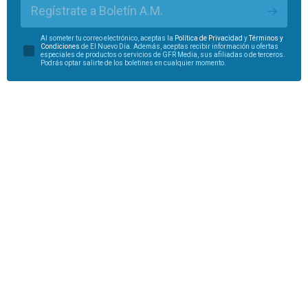
Regístrate a Boletín A.M.
Al someter tu correo electrónico, aceptas la
Política de Privacidad
y
Términos y
Condiciones
de El Nuevo Día. Además, aceptas recibir información u ofertas
especiales de productos o servicios de GFR Media, sus afiliadas o de terceros.
Podrás optar salirte de los boletines en cualquier momento.