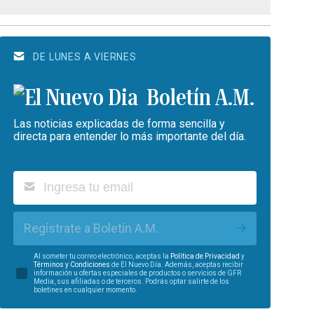
DE LUNES A VIERNES
Boletín A.M.
Las noticias explicadas de forma sencilla y
directa para entender lo más importante del día.
Regístrate a Boletín A.M.
Al someter tu correo electrónico, aceptas la
Política de Privacidad
y
Términos y Condiciones
de El Nuevo Día. Además, aceptas recibir
información u ofertas especiales de productos o servicios de GFR
Media, sus afiliadas o de terceros. Podrás optar salirte de los
boletines en cualquier momento.