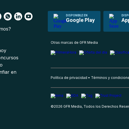
DISPONIBLE EN
DISP
Google Play
Ap
omos?
s
Otras marcas de GFR Media
 hoy
oncursos
io
nfiar en
Política de privacidad
Términos y condicion
©
2026
GFR Media, Todos los Derechos Rese