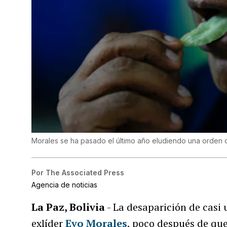
Morales se ha pasado el último año eludiendo una orden 
Por
The Associated Press
Agencia de noticias
La Paz, Bolivia
- La desaparición de casi u
exlíder
Evo Morales
, poco después de que