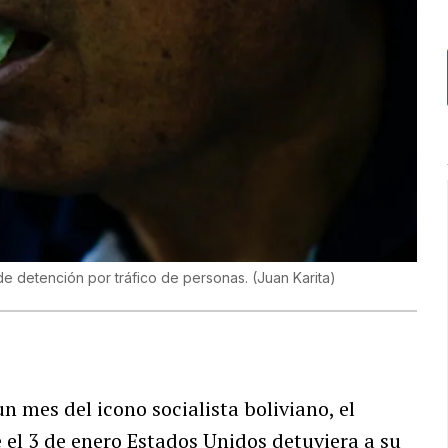
de detención por tráfico de personas.
(
Juan Karita
)
n mes del icono socialista boliviano, el
 el 3 de enero Estados Unidos detuviera a su