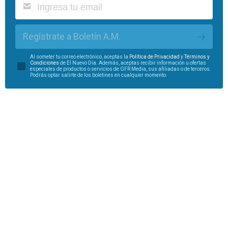
Regístrate a Boletín A.M.
Al someter tu correo electrónico, aceptas la
Política de Privacidad
y
Términos y
Condiciones
de El Nuevo Día. Además, aceptas recibir información u ofertas
especiales de productos o servicios de GFR Media, sus afiliadas o de terceros.
Podrás optar salirte de los boletines en cualquier momento.