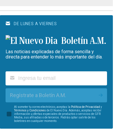
DE LUNES A VIERNES
Boletín A.M.
Las noticias explicadas de forma sencilla y
directa para entender lo más importante del día.
Regístrate a Boletín A.M.
Al someter tu correo electrónico, aceptas la
Política de Privacidad
y
Términos y Condiciones
de El Nuevo Día. Además, aceptas recibir
información u ofertas especiales de productos o servicios de GFR
Media, sus afiliadas o de terceros. Podrás optar salirte de los
boletines en cualquier momento.