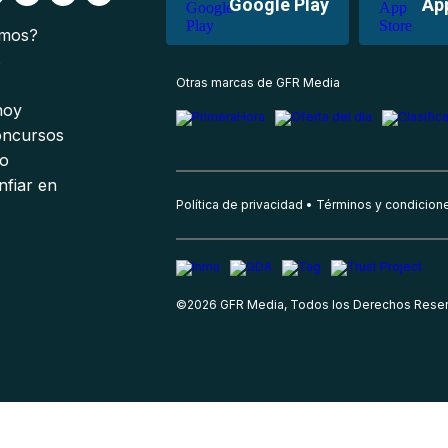
Google Play
Ap
omos?
s
Otras marcas de GFR Media
 hoy
oncursos
io
nfiar en
Política de privacidad
Términos y condicion
©
2026
GFR Media, Todos los Derechos Rese