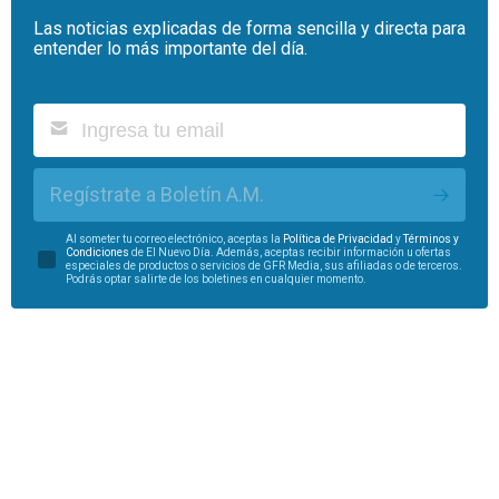
Las noticias explicadas de forma sencilla y directa para
entender lo más importante del día.
Regístrate a Boletín A.M.
Al someter tu correo electrónico, aceptas la
Política de Privacidad
y
Términos y
Condiciones
de El Nuevo Día. Además, aceptas recibir información u ofertas
especiales de productos o servicios de GFR Media, sus afiliadas o de terceros.
Podrás optar salirte de los boletines en cualquier momento.