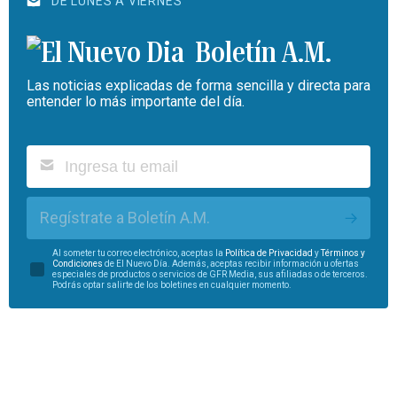
DE LUNES A VIERNES
Boletín A.M.
Las noticias explicadas de forma sencilla y directa para
entender lo más importante del día.
Regístrate a Boletín A.M.
Al someter tu correo electrónico, aceptas la
Política de Privacidad
y
Términos y
Condiciones
de El Nuevo Día. Además, aceptas recibir información u ofertas
especiales de productos o servicios de GFR Media, sus afiliadas o de terceros.
Podrás optar salirte de los boletines en cualquier momento.