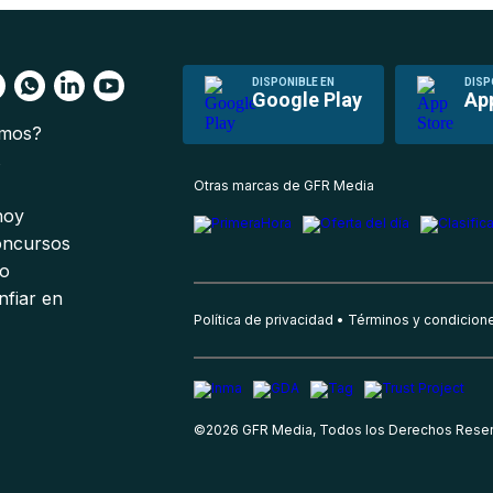
DISPONIBLE EN
DISP
Google Play
Ap
omos?
s
Otras marcas de GFR Media
 hoy
oncursos
io
nfiar en
Política de privacidad
Términos y condicion
©
2026
GFR Media, Todos los Derechos Rese