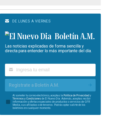
DE LUNES A VIERNES
Boletín A.M.
Las noticias explicadas de forma sencilla y
directa para entender lo más importante del día.
Regístrate a Boletín A.M.
Al someter tu correo electrónico, aceptas la
Política de Privacidad
y
Términos y Condiciones
de El Nuevo Día. Además, aceptas recibir
información u ofertas especiales de productos o servicios de GFR
Media, sus afiliadas o de terceros. Podrás optar salirte de los
boletines en cualquier momento.