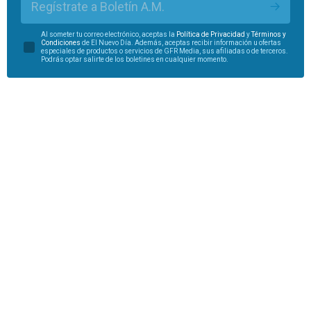
Regístrate a Boletín A.M.
Al someter tu correo electrónico, aceptas la
Política de Privacidad
y
Términos y
Condiciones
de El Nuevo Día. Además, aceptas recibir información u ofertas
especiales de productos o servicios de GFR Media, sus afiliadas o de terceros.
Podrás optar salirte de los boletines en cualquier momento.