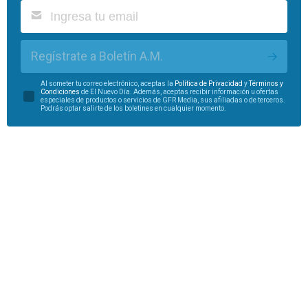
Regístrate a Boletín A.M.
Al someter tu correo electrónico, aceptas la
Política de Privacidad
y
Términos y
Condiciones
de El Nuevo Día. Además, aceptas recibir información u ofertas
especiales de productos o servicios de GFR Media, sus afiliadas o de terceros.
Podrás optar salirte de los boletines en cualquier momento.