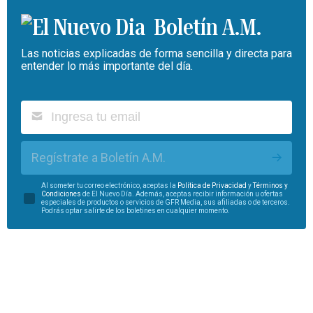
Boletín A.M.
Las noticias explicadas de forma sencilla y directa para
entender lo más importante del día.
Regístrate a Boletín A.M.
Al someter tu correo electrónico, aceptas la
Política de Privacidad
y
Términos y
Condiciones
de El Nuevo Día. Además, aceptas recibir información u ofertas
especiales de productos o servicios de GFR Media, sus afiliadas o de terceros.
Podrás optar salirte de los boletines en cualquier momento.