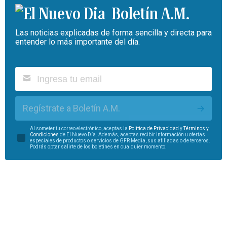
Boletín A.M.
Las noticias explicadas de forma sencilla y directa para
entender lo más importante del día.
Regístrate a Boletín A.M.
Al someter tu correo electrónico, aceptas la
Política de Privacidad
y
Términos y
Condiciones
de El Nuevo Día. Además, aceptas recibir información u ofertas
especiales de productos o servicios de GFR Media, sus afiliadas o de terceros.
Podrás optar salirte de los boletines en cualquier momento.