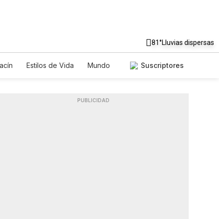
81°
Lluvias dispersas
acín
Estilos de Vida
Mundo
Suscriptores
egos
Lotería
Vídeos
Fotos
PUBLICIDAD