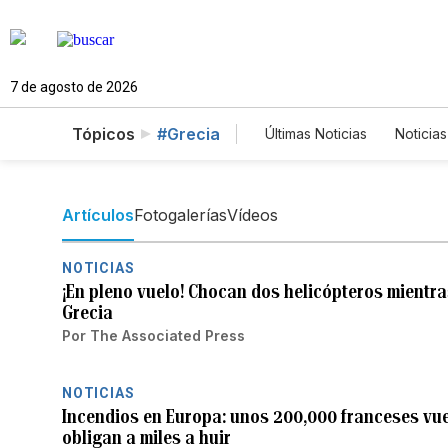
7 de agosto de 2026
Tópicos
#Grecia
Últimas Noticias
Noticias
Estados Unidos
Cie
English
Podcasts
Artículos
Fotogalerías
Vídeos
NOTICIAS
¡En pleno vuelo! Chocan dos helicópteros mientra
Grecia
Por
The Associated Press
NOTICIAS
Incendios en Europa: unos 200,000 franceses vu
obligan a miles a huir