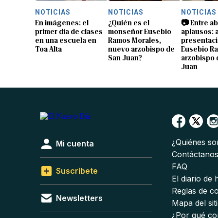
NOTICIAS
NOTICIAS
NOTICIAS
En imágenes: el
¿Quién es el
📷 Entre a
primer día de clases
monseñor Eusebio
aplausos: a
en una escuela en
Ramos Morales,
presentaci
Toa Alta
nuevo arzobispo de
Eusebio R
San Juan?
arzobispo 
Juan
¿Quiénes s
Mi cuenta
Contáctano
FAQ
Suscríbete
El diario de
Reglas de c
Newsletters
Mapa del sit
¿Por qué co