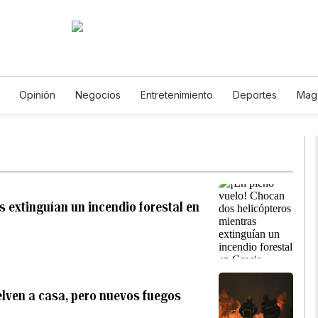
Opinión
Negocios
Entretenimiento
Deportes
Mag
ncia y Ambiente
Gastronomía
De Viaje
Tecnología
Ju
Horóscopos
Newsletters
Feriados
Especiales
s extinguían un incendio forestal en
elven a casa, pero nuevos fuegos