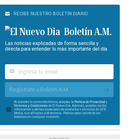
RECIBE NUESTRO BOLETÍN DIARIO
Boletín A.M.
Las noticias explicadas de forma sencilla y
directa para entender lo más importante del día.
Regístrate a Boletín A.M.
Al someter tu correo electrónico, aceptas la
Política de Privacidad
y
Términos y Condiciones
de El Nuevo Día. Además, aceptas recibir
información u ofertas especiales de productos o servicios de GFR
Media, sus afiliadas o de terceros. Podrás optar salirte de los
boletines en cualquier momento.