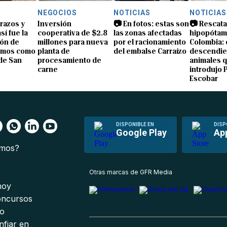
NEGOCIOS
NOTICIAS
NOTICIAS
brazos y
Inversión
📷 En fotos: estas son
📷 Rescata
sí fue la
cooperativa de $2.8
las zonas afectadas
hipopótam
ón de
millones para nueva
por el racionamiento
Colombia: 
amos como
planta de
del embalse Carraízo
descendie
de San
procesamiento de
animales 
carne
introdujo 
Escobar
DISPONIBLE EN
DISP
Google Play
Ap
omos?
s
Otras marcas de GFR Media
 hoy
oncursos
io
nfiar en