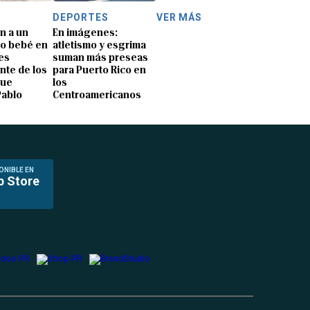
DEPORTES
VER MÁS
n a un
En imágenes:
o bebé en
atletismo y esgrima
es
suman más preseas
nte de los
para Puerto Rico en
que
los
Pablo
Centroamericanos
ONIBLE EN
p Store