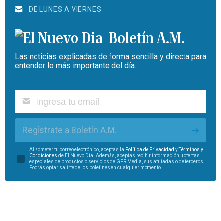
DE LUNES A VIERNES
Boletín A.M.
Las noticias explicadas de forma sencilla y directa para
entender lo más importante del día.
Regístrate a Boletín A.M.
Al someter tu correo electrónico, aceptas la
Política de Privacidad
y
Términos y
Condiciones
de El Nuevo Día. Además, aceptas recibir información u ofertas
especiales de productos o servicios de GFR Media, sus afiliadas o de terceros.
Podrás optar salirte de los boletines en cualquier momento.