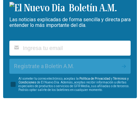
Boletín A.M.
Las noticias explicadas de forma sencilla y directa para
entender lo más importante del día.
Regístrate a Boletín A.M.
Al someter tu correo electrónico, aceptas la
Política de Privacidad
y
Términos y
Condiciones
de El Nuevo Día. Además, aceptas recibir información u ofertas
especiales de productos o servicios de GFR Media, sus afiliadas o de terceros.
Podrás optar salirte de los boletines en cualquier momento.