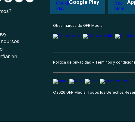
Google Play
Ap
omos?
s
Otras marcas de GFR Media
 hoy
oncursos
io
nfiar en
Política de privacidad
Términos y condicion
©
2026
GFR Media, Todos los Derechos Rese