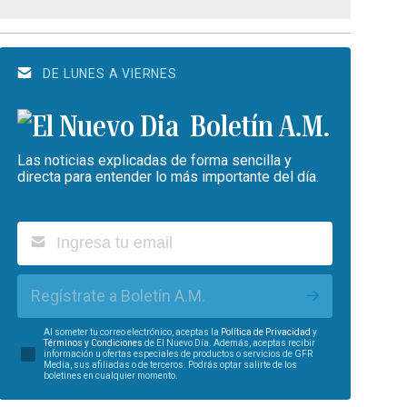
DE LUNES A VIERNES
Boletín A.M.
Las noticias explicadas de forma sencilla y
directa para entender lo más importante del día.
Regístrate a Boletín A.M.
Al someter tu correo electrónico, aceptas la
Política de Privacidad
y
Términos y Condiciones
de El Nuevo Día. Además, aceptas recibir
información u ofertas especiales de productos o servicios de GFR
Media, sus afiliadas o de terceros. Podrás optar salirte de los
boletines en cualquier momento.