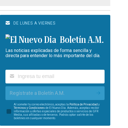
DE LUNES A VIERNES
Boletín A.M.
Las noticias explicadas de forma sencilla y
directa para entender lo más importante del día.
Regístrate a Boletín A.M.
Al someter tu correo electrónico, aceptas la
Política de Privacidad
y
Términos y Condiciones
de El Nuevo Día. Además, aceptas recibir
información u ofertas especiales de productos o servicios de GFR
Media, sus afiliadas o de terceros. Podrás optar salirte de los
boletines en cualquier momento.