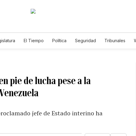
islatura
El Tiempo
Política
Seguridad
Tribunales
W
Caso Gabriela Nicole
n pie de lucha pese a la
n Venezuela
proclamado jefe de Estado interino ha