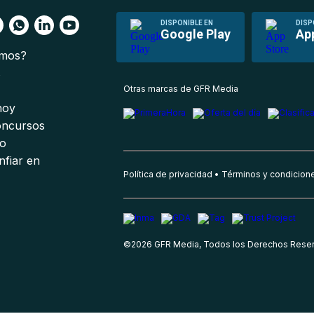
DISPONIBLE EN
DISP
Google Play
Ap
omos?
s
Otras marcas de GFR Media
 hoy
oncursos
io
nfiar en
Política de privacidad
Términos y condicion
©
2026
GFR Media, Todos los Derechos Rese