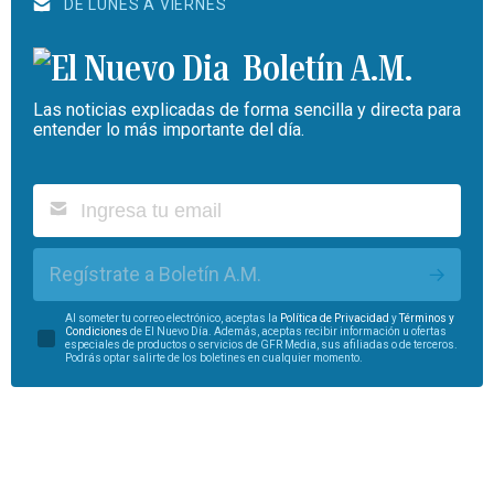
DE LUNES A VIERNES
Boletín A.M.
Las noticias explicadas de forma sencilla y directa para
entender lo más importante del día.
Regístrate a Boletín A.M.
Al someter tu correo electrónico, aceptas la
Política de Privacidad
y
Términos y
Condiciones
de El Nuevo Día. Además, aceptas recibir información u ofertas
especiales de productos o servicios de GFR Media, sus afiliadas o de terceros.
Podrás optar salirte de los boletines en cualquier momento.