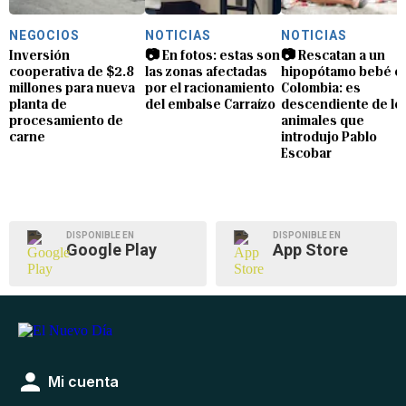
NEGOCIOS
NOTICIAS
NOTICIAS
Inversión
📷 En fotos: estas son
📷 Rescatan a un
cooperativa de $2.8
las zonas afectadas
hipopótamo bebé e
millones para nueva
por el racionamiento
Colombia: es
planta de
del embalse Carraízo
descendiente de lo
procesamiento de
animales que
carne
introdujo Pablo
Escobar
DISPONIBLE EN
DISPONIBLE EN
Google Play
App Store
Mi cuenta