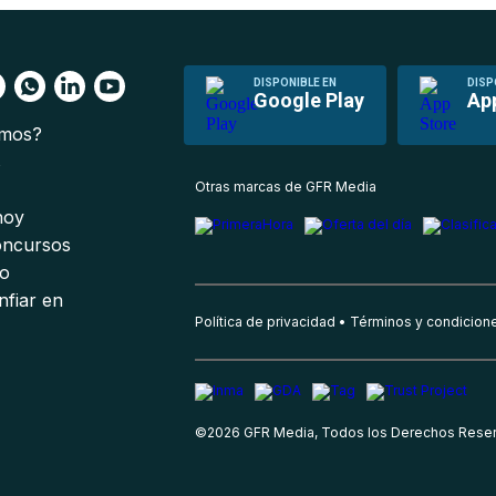
DISPONIBLE EN
DISP
Google Play
Ap
omos?
s
Otras marcas de GFR Media
 hoy
oncursos
io
nfiar en
Política de privacidad
Términos y condicion
©
2026
GFR Media, Todos los Derechos Rese