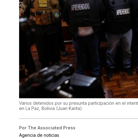
Varios detenidos por su presunta participación en el inten
en La Paz, Bolivia
(
Juan Karita
)
Por
The Associated Press
Agencia de noticias