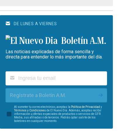
DE LUNES A VIERNES
Boletín A.M.
Las noticias explicadas de forma sencilla y
directa para entender lo más importante del día.
Regístrate a Boletín A.M.
Al someter tu correo electrónico, aceptas la
Política de Privacidad
y
Términos y Condiciones
de El Nuevo Día. Además, aceptas recibir
información u ofertas especiales de productos o servicios de GFR
Media, sus afiliadas o de terceros. Podrás optar salirte de los
boletines en cualquier momento.