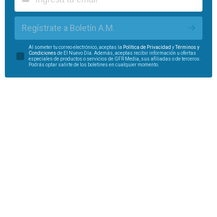
Regístrate a Boletín A.M.
Al someter tu correo electrónico, aceptas la
Política de Privacidad
y
Términos y
Condiciones
de El Nuevo Día. Además, aceptas recibir información u ofertas
especiales de productos o servicios de GFR Media, sus afiliadas o de terceros.
Podrás optar salirte de los boletines en cualquier momento.