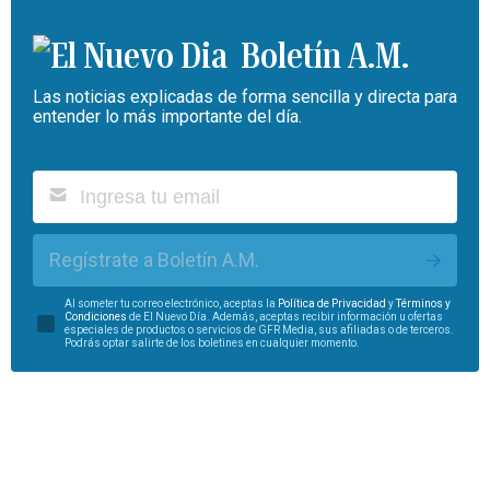
Boletín A.M.
Las noticias explicadas de forma sencilla y directa para
entender lo más importante del día.
Regístrate a Boletín A.M.
Al someter tu correo electrónico, aceptas la
Política de Privacidad
y
Términos y
Condiciones
de El Nuevo Día. Además, aceptas recibir información u ofertas
especiales de productos o servicios de GFR Media, sus afiliadas o de terceros.
Podrás optar salirte de los boletines en cualquier momento.