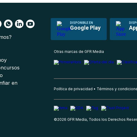
DISPONIBLE EN
DISP
Google Play
Ap
omos?
s
Otras marcas de GFR Media
 hoy
oncursos
io
nfiar en
Política de privacidad
Términos y condicion
©
2026
GFR Media, Todos los Derechos Rese