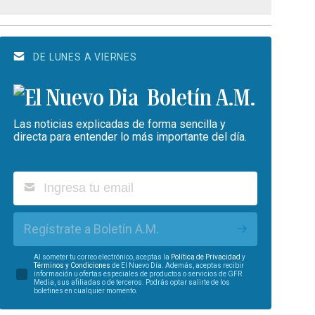
DE LUNES A VIERNES
Boletín A.M.
Las noticias explicadas de forma sencilla y
directa para entender lo más importante del día.
Regístrate a Boletín A.M.
Al someter tu correo electrónico, aceptas la
Política de Privacidad
y
Términos y Condiciones
de El Nuevo Día. Además, aceptas recibir
información u ofertas especiales de productos o servicios de GFR
Media, sus afiliadas o de terceros. Podrás optar salirte de los
boletines en cualquier momento.