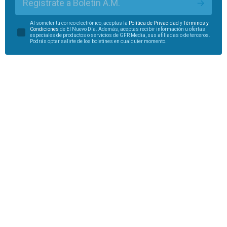
Regístrate a Boletín A.M.
Al someter tu correo electrónico, aceptas la
Política de Privacidad
y
Términos y
Condiciones
de El Nuevo Día. Además, aceptas recibir información u ofertas
especiales de productos o servicios de GFR Media, sus afiliadas o de terceros.
Podrás optar salirte de los boletines en cualquier momento.