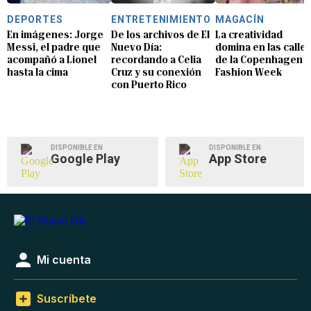
DEPORTES
ENTRETENIMIENTO
MAGACÍN
En imágenes: Jorge
De los archivos de El
La creatividad
Messi, el padre que
Nuevo Día:
domina en las calle
acompañó a Lionel
recordando a Celia
de la Copenhagen
hasta la cima
Cruz y su conexión
Fashion Week
con Puerto Rico
DISPONIBLE EN
DISPONIBLE EN
Google Play
App Store
Mi cuenta
Suscríbete