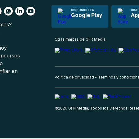
DISPONIBLE EN
DISP
Google Play
Ap
omos?
s
Otras marcas de GFR Media
 hoy
oncursos
io
nfiar en
Política de privacidad
Términos y condicion
©
2026
GFR Media, Todos los Derechos Rese