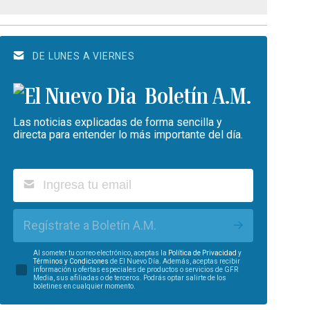
DE LUNES A VIERNES
Boletín A.M.
Las noticias explicadas de forma sencilla y
directa para entender lo más importante del día.
Regístrate a Boletín A.M.
Al someter tu correo electrónico, aceptas la
Política de Privacidad
y
Términos y Condiciones
de El Nuevo Día. Además, aceptas recibir
información u ofertas especiales de productos o servicios de GFR
Media, sus afiliadas o de terceros. Podrás optar salirte de los
boletines en cualquier momento.