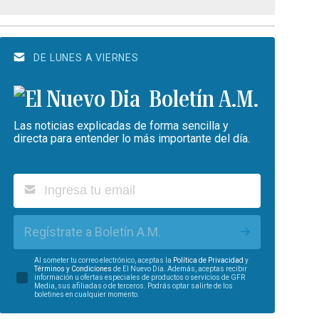
DE LUNES A VIERNES
Boletín A.M.
Las noticias explicadas de forma sencilla y
directa para entender lo más importante del día.
Regístrate a Boletín A.M.
Al someter tu correo electrónico, aceptas la
Política de Privacidad
y
Términos y Condiciones
de El Nuevo Día. Además, aceptas recibir
información u ofertas especiales de productos o servicios de GFR
Media, sus afiliadas o de terceros. Podrás optar salirte de los
boletines en cualquier momento.