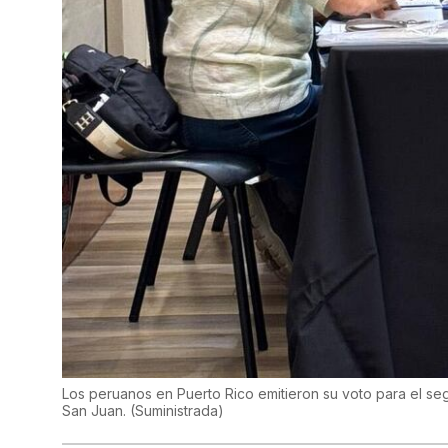
Los peruanos en Puerto Rico emitieron su voto para el se
San Juan.
(
Suministrada
)