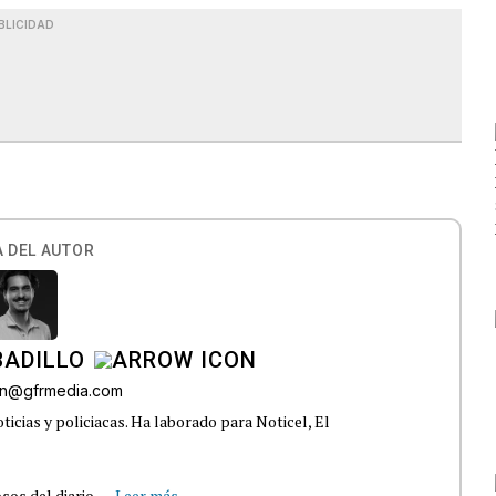
BLICIDAD
 DEL AUTOR
BADILLO
lon@gfrmedia.com
ticias y policiacas. Ha laborado para Noticel, El
s del diario,...
Leer más