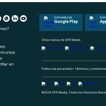
DISPONIBLE EN
DISP
Google Play
Ap
omos?
s
Otras marcas de GFR Media
 hoy
oncursos
io
nfiar en
Política de privacidad
Términos y condicion
©
2026
GFR Media, Todos los Derechos Rese