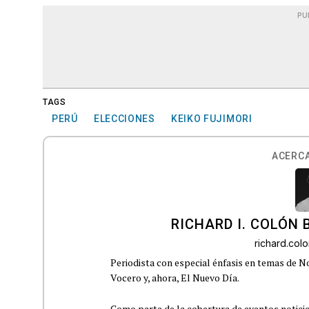
PU
TAGS
PERÚ
ELECCIONES
KEIKO FUJIMORI
ACERCA
RICHARD I. COLÓN 
richard.co
Periodista con especial énfasis en temas de No
Vocero y, ahora, El Nuevo Día.
Como parte de la cobertura de eventos noticioso