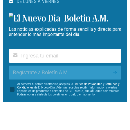
DE LUNES A VIERNES
Boletín A.M.
Las noticias explicadas de forma sencilla y directa para
entender lo más importante del día.
Regístrate a Boletín A.M.
Al someter tu correo electrónico, aceptas la
Política de Privacidad
y
Términos y
Condiciones
de El Nuevo Día. Además, aceptas recibir información u ofertas
especiales de productos o servicios de GFR Media, sus afiliadas o de terceros.
Podrás optar salirte de los boletines en cualquier momento.