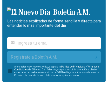
Boletín A.M.
Las noticias explicadas de forma sencilla y directa para
entender lo más importante del día.
Regístrate a Boletín A.M.
Al someter tu correo electrónico, aceptas la
Política de Privacidad
y
Términos y
Condiciones
de El Nuevo Día. Además, aceptas recibir información u ofertas
especiales de productos o servicios de GFR Media, sus afiliadas o de terceros.
Podrás optar salirte de los boletines en cualquier momento.